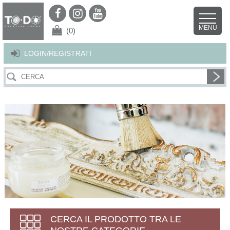
Per offrirti il miglior servizio possibile questo sito utilizza i cookies.
Continuando la navigazione nel sito autorizzi l’uso dei cookies. Per ulteriori
MENU
dettagli
clicca qui
.
X
(0)
LOGIN/REGISTRATI
CERCA IL PRODOTTO TRA LE