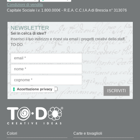
Condizioni di vendita
Capitale Sociale i.v. 1.800.000€ - R.E.A. C.C.I.A.A di Brescia n° 313076
NEWSLETTER
Sei in cerca di idee?
Inserisci il tuo indirizzo e ricevi via email i progetti creativi dello staff
TO-DO.
Accettazione privacy
Colori
Carte e tovaglioli