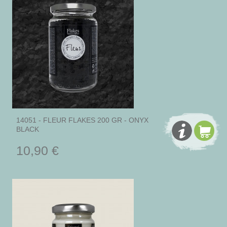
14051 - FLEUR FLAKES 200 GR - ONYX
BLACK
10,90 €