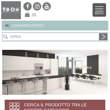
Per offrirti il miglior servizio possibile questo sito utilizza i cookies.
Continuando la navigazione nel sito autorizzi l’uso dei cookies. Per ulteriori
MENU
dettagli
clicca qui
.
X
(0)
LOGIN/REGISTRATI
CERCA IL PRODOTTO TRA LE