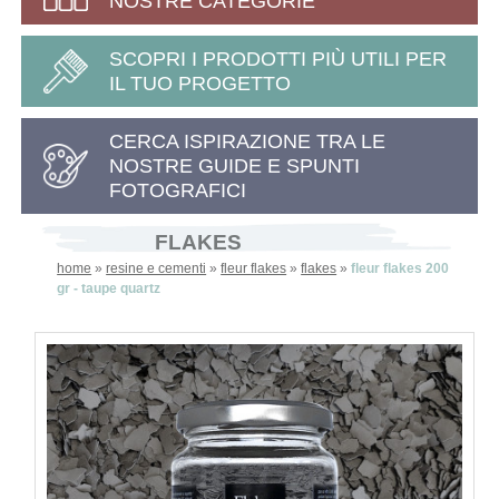
NOSTRE CATEGORIE
SCOPRI I PRODOTTI PIÙ UTILI PER
IL TUO PROGETTO
CERCA ISPIRAZIONE TRA LE
NOSTRE GUIDE E SPUNTI
FOTOGRAFICI
FLAKES
home
»
resine e cementi
»
fleur flakes
»
flakes
»
fleur flakes 200
gr - taupe quartz