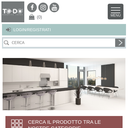
Per offrirti il miglior servizio possibile questo sito utilizza i cookies.
Continuando la navigazione nel sito autorizzi l’uso dei cookies. Per ulteriori
MENU
dettagli
clicca qui
.
X
(0)
LOGIN/REGISTRATI
CERCA IL PRODOTTO TRA LE