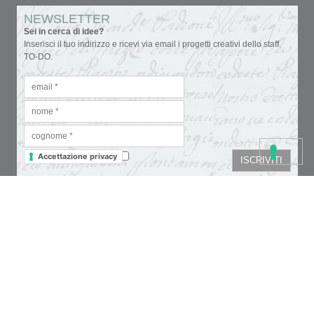
NEWSLETTER
Sei in cerca di idee?
Inserisci il tuo indirizzo e ricevi via email i progetti creativi dello staff
TO-DO.
Accettazione privacy
Colori
Carte e tovaglioli
Fondi, vernici e medium
Cartoleria creativa
Glitter & doratura
Pennelli, strumenti e tele
Paste, cere e colle
Supporti da decorare