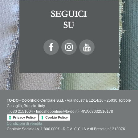
TO-DO - Colorificio Centrale S.r.l.
- Via Industria 12/14/16 - 25030 Torbole
Casaglia, Brescia, Italy
T. 030 2151004 - todoshoponline@to-do.it - P.IVA 03032510178
Privacy Policy
Cookie Policy
Condizioni di vendita
Capitale Sociale i.v. 1.800.000€ - R.E.A. C.C.I.A.A di Brescia n° 313076