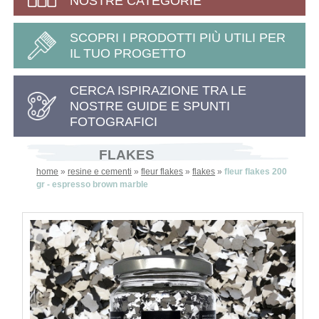
NOSTRE CATEGORIE
SCOPRI I PRODOTTI PIÙ UTILI PER
IL TUO PROGETTO
CERCA ISPIRAZIONE TRA LE
NOSTRE GUIDE E SPUNTI
FOTOGRAFICI
FLAKES
home
»
resine e cementi
»
fleur flakes
»
flakes
»
fleur flakes 200
gr - espresso brown marble