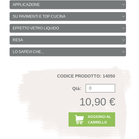
APPLICAZIONE
SU PAVIMENTI E TOP CUCINA
EFFETTO VETRO LIQUIDO
RESA
LO SAPEVI CHE...
CODICE PRODOTTO: 14050
Qtà:
10,90 €
AGGIUNGI AL
CARRELLO