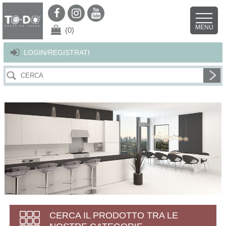
Per offrirti il miglior servizio possibile questo sito utilizza i cookies.
Continuando la navigazione nel sito autorizzi l’uso dei cookies. Per ulteriori
MENU
dettagli
clicca qui
.
X
(0)
LOGIN/REGISTRATI
CERCA IL PRODOTTO TRA LE