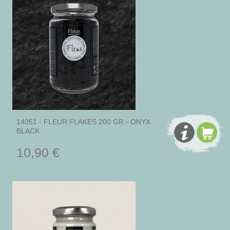
14051 - FLEUR FLAKES 200 GR - ONYX
BLACK
10,90 €