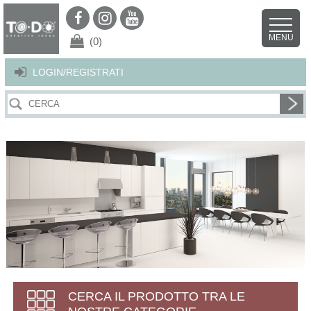
Per offrirti il miglior servizio possibile questo sito utilizza i cookies.
Continuando la navigazione nel sito autorizzi l’uso dei cookies. Per ulteriori
MENU
dettagli
clicca qui
.
X
(0)
LOGIN/REGISTRATI
CERCA IL PRODOTTO TRA LE