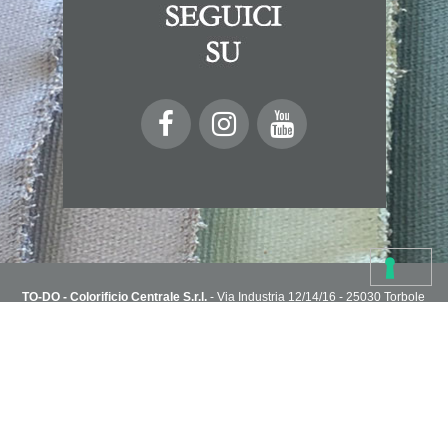
TO-DO - Colorificio Centrale S.r.l.
- Via Industria 12/14/16 - 25030 Torbole
Casaglia, Brescia, Italy
T. 030 2151004 - todoshoponline@to-do.it - P.IVA 03032510178
Privacy Policy
Cookie Policy
Condizioni di vendita
Capitale Sociale i.v. 1.800.000€ - R.E.A. C.C.I.A.A di Brescia n° 313076
NEWSLETTER