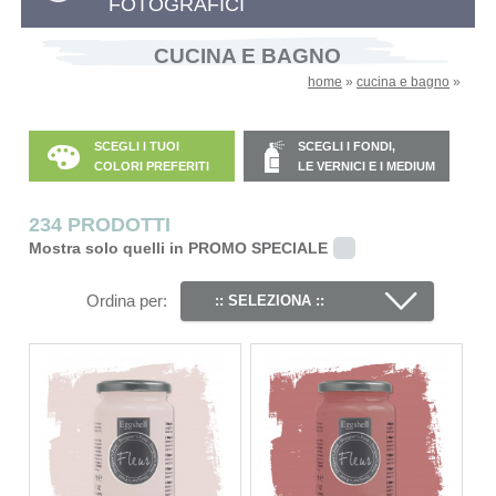
FOTOGRAFICI
CUCINA E BAGNO
home
»
cucina e bagno
»
SCEGLI I TUOI
SCEGLI I FONDI,
COLORI PREFERITI
LE VERNICI E I MEDIUM
234 PRODOTTI
Mostra solo quelli in PROMO SPECIALE
Ordina per:
:: SELEZIONA ::