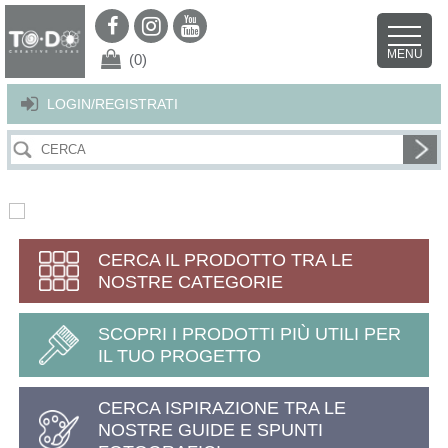
Per offrirti il miglior servizio possibile questo sito utilizza i cookies.
Continuando la navigazione nel sito autorizzi l’uso dei cookies. Per ulteriori
MENU
dettagli
clicca qui
.
X
(0)
LOGIN/REGISTRATI
CERCA IL PRODOTTO TRA LE
NOSTRE CATEGORIE
SCOPRI I PRODOTTI PIÙ UTILI PER
IL TUO PROGETTO
CERCA ISPIRAZIONE TRA LE
NOSTRE GUIDE E SPUNTI