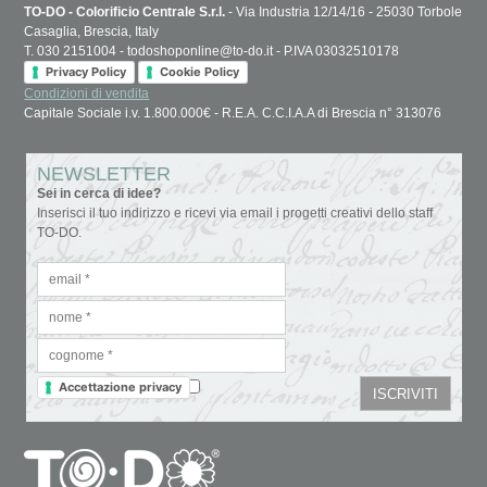
TO-DO - Colorificio Centrale S.r.l.
- Via Industria 12/14/16 - 25030 Torbole
Casaglia, Brescia, Italy
T. 030 2151004 - todoshoponline@to-do.it - P.IVA 03032510178
Privacy Policy
Cookie Policy
Condizioni di vendita
Capitale Sociale i.v. 1.800.000€ - R.E.A. C.C.I.A.A di Brescia n° 313076
NEWSLETTER
Sei in cerca di idee?
Inserisci il tuo indirizzo e ricevi via email i progetti creativi dello staff
TO-DO.
Accettazione privacy