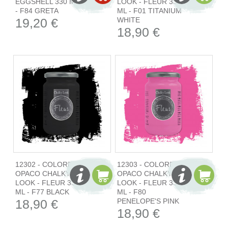
EGGSHELL 330 ML
LOOK - FLEUR 330
- F84 GRETA
ML - F01 TITANIUM
19,20 €
WHITE
18,90 €
12302 - COLORE
12303 - COLORE
OPACO CHALKY
OPACO CHALKY
LOOK - FLEUR 330
LOOK - FLEUR 330
ML - F77 BLACK
ML - F80
18,90 €
PENELOPE'S PINK
18,90 €