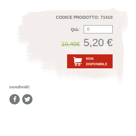
CODICE PRODOTTO: 71410
Qtà:
5,20 €
10,40€
NON
DISPONIBILE
condividi: