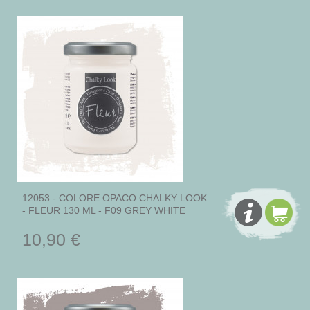
12053 - COLORE OPACO CHALKY LOOK
- FLEUR 130 ML - F09 GREY WHITE
10,90 €