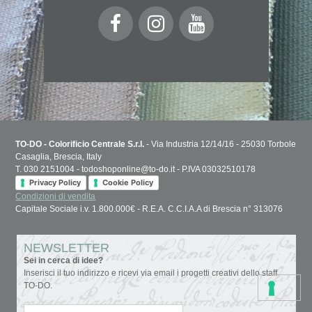
TO-DO - Colorificio Centrale S.r.l.
- Via Industria 12/14/16 - 25030 Torbole
Casaglia, Brescia, Italy
T. 030 2151004 - todoshoponline@to-do.it - P.IVA 03032510178
Privacy Policy
Cookie Policy
Condizioni di vendita
Capitale Sociale i.v. 1.800.000€ - R.E.A. C.C.I.A.A di Brescia n° 313076
NEWSLETTER
Sei in cerca di idee?
Inserisci il tuo indirizzo e ricevi via email i progetti creativi dello staff
TO-DO.