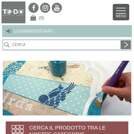
Per offrirti il miglior servizio possibile questo sito utilizza i cookies.
Continuando la navigazione nel sito autorizzi l’uso dei cookies. Per ulteriori
MENU
dettagli
clicca qui
.
X
(0)
LOGIN/REGISTRATI
CERCA IL PRODOTTO TRA LE