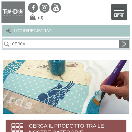
Per offrirti il miglior servizio possibile questo sito utilizza i cookies.
Continuando la navigazione nel sito autorizzi l’uso dei cookies. Per ulteriori
MENU
dettagli
clicca qui
.
X
(0)
LOGIN/REGISTRATI
CERCA IL PRODOTTO TRA LE