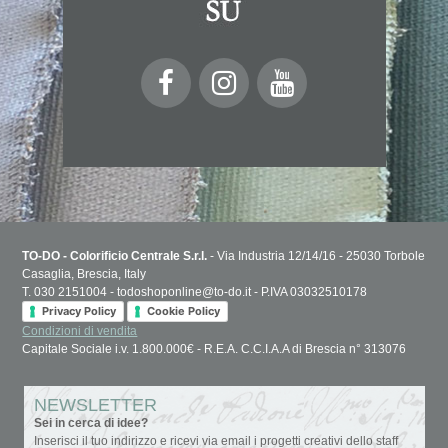
TO-DO - Colorificio Centrale S.r.l.
- Via Industria 12/14/16 - 25030 Torbole
Casaglia, Brescia, Italy
T. 030 2151004 - todoshoponline@to-do.it - P.IVA 03032510178
Privacy Policy
Cookie Policy
Condizioni di vendita
Capitale Sociale i.v. 1.800.000€ - R.E.A. C.C.I.A.A di Brescia n° 313076
NEWSLETTER
Sei in cerca di idee?
Inserisci il tuo indirizzo e ricevi via email i progetti creativi dello staff