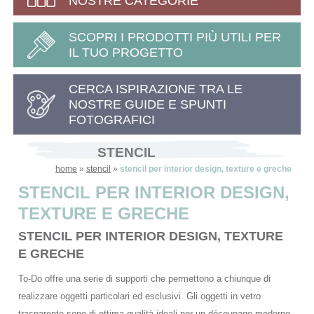
NOSTRE CATEGORIE
SCOPRI I PRODOTTI PIÙ UTILI PER
IL TUO PROGETTO
CERCA ISPIRAZIONE TRA LE
NOSTRE GUIDE E SPUNTI
FOTOGRAFICI
STENCIL
home
»
stencil
»
stencil per interior design, texture e greche
STENCIL PER INTERIOR DESIGN,
TEXTURE E GRECHE
STENCIL PER INTERIOR DESIGN, TEXTURE
E GRECHE
To-Do offre una serie di supporti che permettono a chiunque di
realizzare oggetti particolari ed esclusivi. Gli oggetti in vetro
trasparente sono di ottima qualità ideali per un découpage moderno