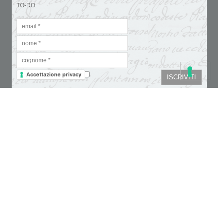
TO-DO.
Accettazione privacy
Colori
Carte e tovaglioli
Fondi, vernici e medium
Cartoleria creativa
Glitter & doratura
Pennelli, strumenti e tele
Paste, cere e colle
Supporti da decorare
Stencil
Pasta polimerica