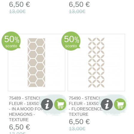
6,50 €
6,50 €
13,00€
13,00€
50
50
sconto
sconto
75489 - STENCIL
75490 - STENCIL
FLEUR - 18X50 CM
FLEUR - 18X50 CM
- IN A MOOD FOR
- FLORESCENCE -
HEXAGONS -
TEXTURE
TEXTURE
6,50 €
6,50 €
13,00€
13,00€