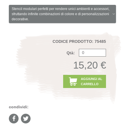
Stencil modulari perfetti per rendere unici ambienti e accessori,
sfruttando infinite combinazioni di colore e di personalizzazioni
decorative.
CODICE PRODOTTO: 75485
Qtà:
15,20 €
AGGIUNGI AL
CARRELLO
condividi: