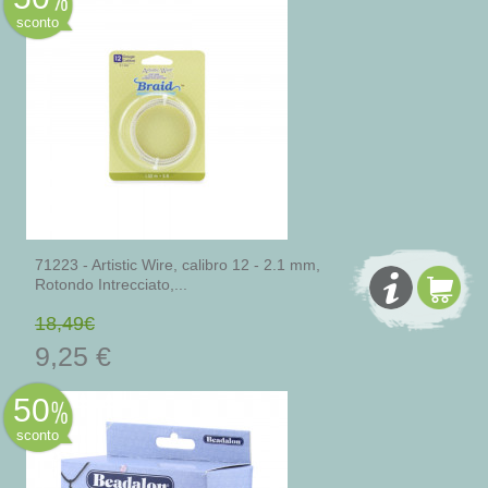
sconto
71223 - Artistic Wire, calibro 12 - 2.1 mm,
Rotondo Intrecciato,...
18,49€
9,25 €
50
sconto