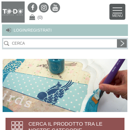
Per offrirti il miglior servizio possibile questo sito utilizza i cookies.
Continuando la navigazione nel sito autorizzi l’uso dei cookies. Per ulteriori
MENU
dettagli
clicca qui
.
X
(0)
LOGIN/REGISTRATI
CERCA IL PRODOTTO TRA LE