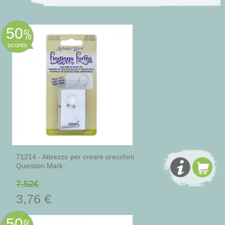
50
sconto
71214 - Attrezzo per creare orecchini
Question Mark
7,52€
3,76 €
50