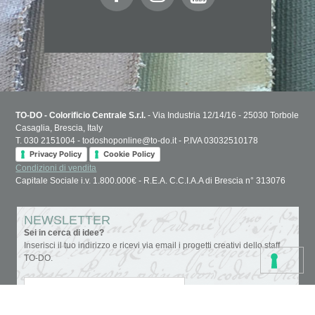
TO-DO - Colorificio Centrale S.r.l.
- Via Industria 12/14/16 - 25030 Torbole
Casaglia, Brescia, Italy
T. 030 2151004 - todoshoponline@to-do.it - P.IVA 03032510178
Privacy Policy
Cookie Policy
Condizioni di vendita
Capitale Sociale i.v. 1.800.000€ - R.E.A. C.C.I.A.A di Brescia n° 313076
NEWSLETTER
Sei in cerca di idee?
Inserisci il tuo indirizzo e ricevi via email i progetti creativi dello staff
TO-DO.