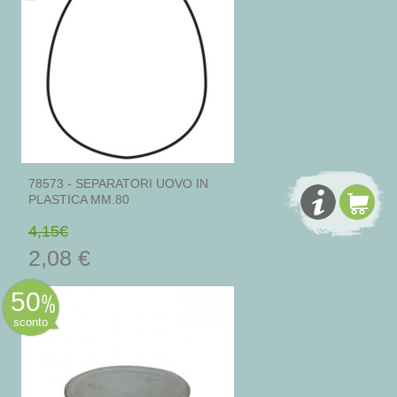
78573 - SEPARATORI UOVO IN
PLASTICA MM.80
4,15€
2,08 €
50
sconto