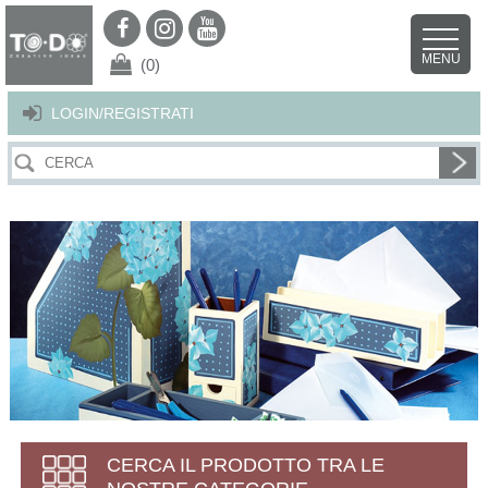
Per offrirti il miglior servizio possibile questo sito utilizza i cookies.
Continuando la navigazione nel sito autorizzi l’uso dei cookies. Per ulteriori
MENU
dettagli
clicca qui
.
X
(0)
LOGIN/REGISTRATI
CERCA IL PRODOTTO TRA LE