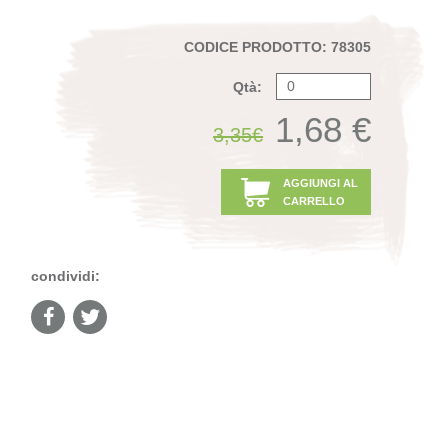
CODICE PRODOTTO: 78305
Qtà:
1,68 €
3,35€
AGGIUNGI AL
CARRELLO
condividi: