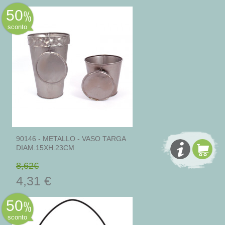
50
sconto
90146 - METALLO - VASO TARGA
DIAM.15XH.23CM
8,62€
4,31 €
50
sconto