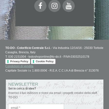
TO-DO - Colorificio Centrale S.r.l.
- Via Industria 12/14/16 - 25030 Torbole
Casaglia, Brescia, Italy
T. 030 2151004 - todoshoponline@to-do.it - P.IVA 03032510178
Privacy Policy
Cookie Policy
Condizioni di vendita
Capitale Sociale i.v. 1.800.000€ - R.E.A. C.C.I.A.A di Brescia n° 313076
NEWSLETTER
Sei in cerca di idee?
Inserisci il tuo indirizzo e ricevi via email i progetti creativi dello staff
TO-DO.