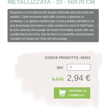
METALLIZZATA - 33 - 50X70 CM
Eleganza e ricercatezza dei disegni abbinate alla preziosità del
metallo. Carte esclusive dallo stile classico e glamour al
contempo. La stampa metallizzata è resa posibile dall'utilizzo di
una tecnologia innovativa e dalla resistenza unica di Soft Paper,
la sola carta da découpage ad essere brevettata grazie alle sue
caratteristiche tecniche che ne fanno un prodotto estremamente
versatile ed ideale per l'arte del découpage.
CODICE PRODOTTO: 99203
Qtà:
2,94 €
5,87€
AGGIUNGI AL
CARRELLO