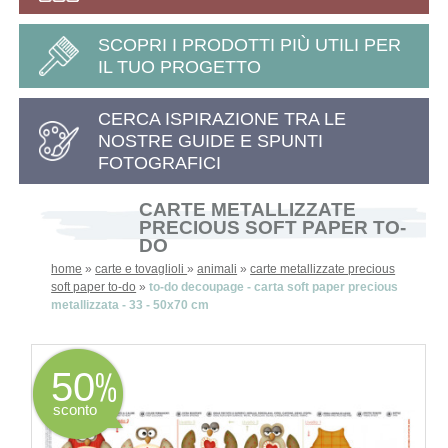
SCOPRI I PRODOTTI PIÙ UTILI PER
IL TUO PROGETTO
CERCA ISPIRAZIONE TRA LE
NOSTRE GUIDE E SPUNTI
FOTOGRAFICI
CARTE METALLIZZATE
PRECIOUS SOFT PAPER TO-
DO
home
»
carte e tovaglioli
»
animali
»
carte metallizzate precious
soft paper to-do
»
to-do decoupage - carta soft paper precious
metallizzata - 33 - 50x70 cm
50
sconto