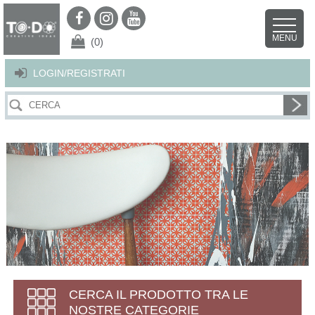
Per offrirti il miglior servizio possibile questo sito utilizza i cookies.
Continuando la navigazione nel sito autorizzi l’uso dei cookies. Per ulteriori
MENU
dettagli
clicca qui
.
X
(0)
LOGIN/REGISTRATI
CERCA IL PRODOTTO TRA LE
NOSTRE CATEGORIE