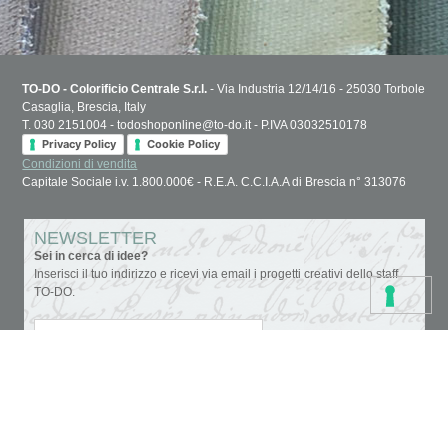
TO-DO - Colorificio Centrale S.r.l.
- Via Industria 12/14/16 - 25030 Torbole
Casaglia, Brescia, Italy
T. 030 2151004 - todoshoponline@to-do.it - P.IVA 03032510178
Privacy Policy
Cookie Policy
Condizioni di vendita
Capitale Sociale i.v. 1.800.000€ - R.E.A. C.C.I.A.A di Brescia n° 313076
NEWSLETTER
Sei in cerca di idee?
Inserisci il tuo indirizzo e ricevi via email i progetti creativi dello staff
TO-DO.
Accettazione privacy