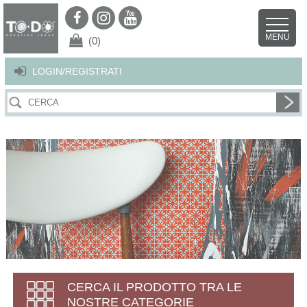
Per offrirti il miglior servizio possibile questo sito utilizza i cookies.
Continuando la navigazione nel sito autorizzi l’uso dei cookies. Per ulteriori
MENU
dettagli
clicca qui
.
X
(0)
LOGIN/REGISTRATI
CERCA IL PRODOTTO TRA LE
NOSTRE CATEGORIE