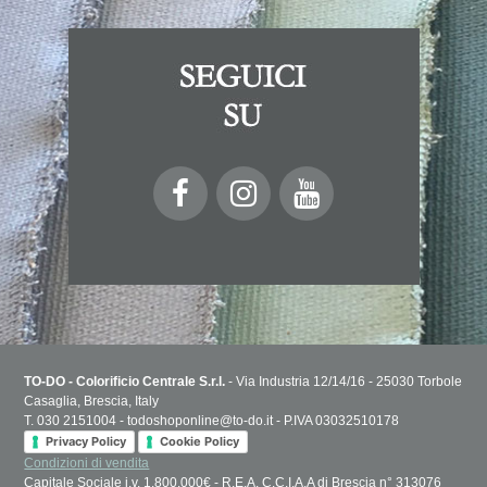
TO-DO - Colorificio Centrale S.r.l.
- Via Industria 12/14/16 - 25030 Torbole
Casaglia, Brescia, Italy
T. 030 2151004 - todoshoponline@to-do.it - P.IVA 03032510178
Privacy Policy
Cookie Policy
Condizioni di vendita
Capitale Sociale i.v. 1.800.000€ - R.E.A. C.C.I.A.A di Brescia n° 313076