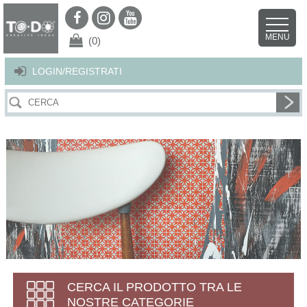
Per offrirti il miglior servizio possibile questo sito utilizza i cookies.
Continuando la navigazione nel sito autorizzi l’uso dei cookies. Per ulteriori
MENU
dettagli
clicca qui
.
X
(0)
LOGIN/REGISTRATI
CERCA IL PRODOTTO TRA LE
NOSTRE CATEGORIE