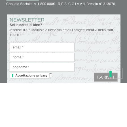
Capitale Sociale i.v. 1.800.000€ - R.E.A. C.C.I.A.A di Brescia n° 313076
NEWSLETTER
Sei in cerca di idee?
Inserisci il tuo indirizzo e ricevi via email i progetti creativi dello staff
TO-DO.
Accettazione privacy
Colori
Carte e tovaglioli
Fondi, vernici e medium
Cartoleria creativa