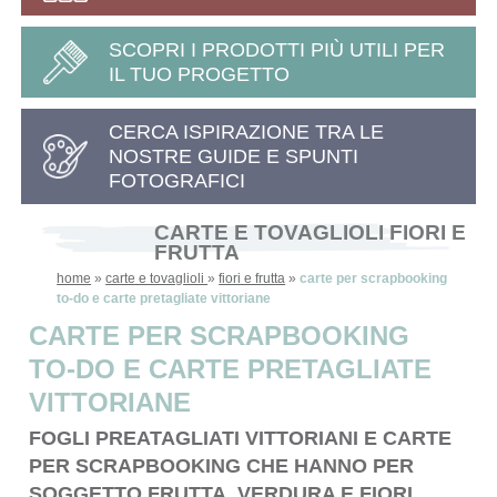
SCOPRI I PRODOTTI PIÙ UTILI PER
IL TUO PROGETTO
CERCA ISPIRAZIONE TRA LE
NOSTRE GUIDE E SPUNTI
FOTOGRAFICI
CARTE E TOVAGLIOLI FIORI E
FRUTTA
home
»
carte e tovaglioli
»
fiori e frutta
»
carte per scrapbooking
to-do e carte pretagliate vittoriane
CARTE PER SCRAPBOOKING
TO-DO E CARTE PRETAGLIATE
VITTORIANE
FOGLI PREATAGLIATI VITTORIANI E CARTE
PER SCRAPBOOKING CHE HANNO PER
SOGGETTO FRUTTA, VERDURA E FIORI