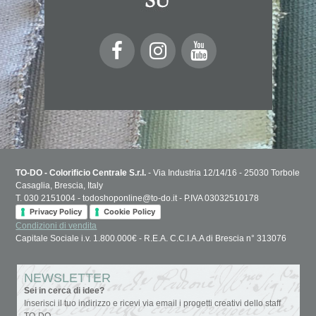
TO-DO - Colorificio Centrale S.r.l.
- Via Industria 12/14/16 - 25030 Torbole
Casaglia, Brescia, Italy
T. 030 2151004 - todoshoponline@to-do.it - P.IVA 03032510178
Privacy Policy
Cookie Policy
Condizioni di vendita
Capitale Sociale i.v. 1.800.000€ - R.E.A. C.C.I.A.A di Brescia n° 313076
NEWSLETTER
Sei in cerca di idee?
Inserisci il tuo indirizzo e ricevi via email i progetti creativi dello staff
TO-DO.