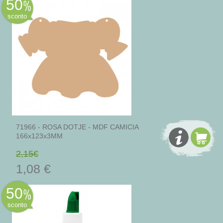
50
sconto
71966 - ROSA DOTJE - MDF CAMICIA
166x123x3MM
2,15€
1,08 €
50
sconto