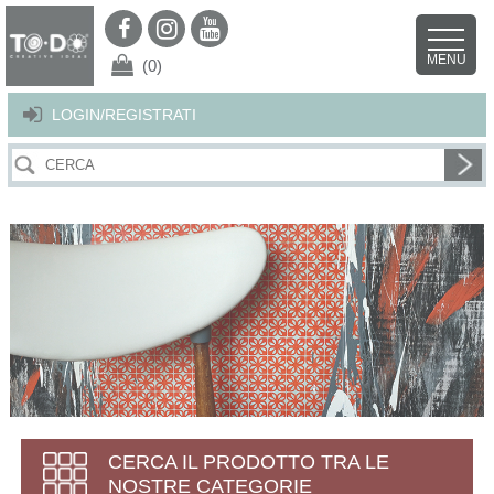
Per offrirti il miglior servizio possibile questo sito utilizza i cookies.
Continuando la navigazione nel sito autorizzi l’uso dei cookies. Per ulteriori
MENU
dettagli
clicca qui
.
X
(0)
LOGIN/REGISTRATI
CERCA IL PRODOTTO TRA LE
NOSTRE CATEGORIE