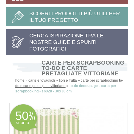
SCOPRI I PRODOTTI PIÙ UTILI PER
IL TUO PROGETTO
CERCA ISPIRAZIONE TRA LE
NOSTRE GUIDE E SPUNTI
FOTOGRAFICI
CARTE PER SCRAPBOOKING
TO-DO E CARTE
PRETAGLIATE VITTORIANE
home
»
carte e tovaglioli
»
fiori e frutta
»
carte per scrapbooking to-
do e carte pretagliate vittoriane
»
to-do decoupage - carta per
scrapbooking - sb028 - 30x30 cm
50
sconto