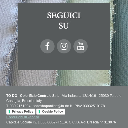
TO-DO - Colorificio Centrale S.r.l.
- Via Industria 12/14/16 - 25030 Torbole
Casaglia, Brescia, Italy
T. 030 2151004 - todoshoponline@to-do.it - P.IVA 03032510178
Privacy Policy
Cookie Policy
Condizioni di vendita
Capitale Sociale i.v. 1.800.000€ - R.E.A. C.C.I.A.A di Brescia n° 313076