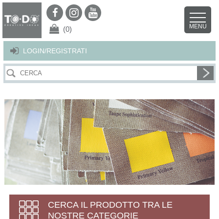
Per offrirti il miglior servizio possibile questo sito utilizza i cookies.
Continuando la navigazione nel sito autorizzi l’uso dei cookies. Per ulteriori
MENU
dettagli
clicca qui
.
X
(0)
LOGIN/REGISTRATI
CERCA IL PRODOTTO TRA LE
NOSTRE CATEGORIE