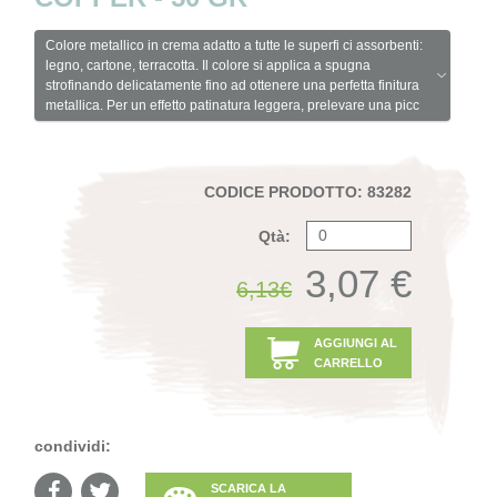
Colore metallico in crema adatto a tutte le superfi ci assorbenti:
legno, cartone, terracotta. Il colore si applica a spugna
strofinando delicatamente fino ad ottenere una perfetta finitura
metallica. Per un effetto patinatura leggera, prelevare una picc
CODICE PRODOTTO: 83282
Qtà:
3,07 €
6,13€
AGGIUNGI AL
CARRELLO
condividi:
SCARICA LA