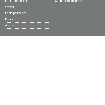
Paste, cere e colle
Supporti da decorare
Stencil
Pasta polimerica
Bijoux
Altri prodotti