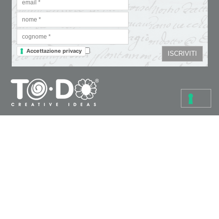
Accettazione privacy
Colori
Carte e tovaglioli
Fondi, vernici e medium
Cartoleria creativa
Glitter & doratura
Pennelli, strumenti e tele
Paste, cere e colle
Supporti da decorare
Stencil
Pasta polimerica
Bijoux
Altri prodotti