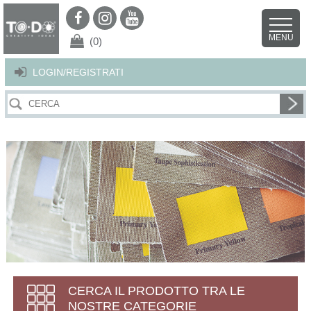
Per offrirti il miglior servizio possibile questo sito utilizza i cookies.
Continuando la navigazione nel sito autorizzi l’uso dei cookies. Per ulteriori
MENU
dettagli
clicca qui
.
X
(0)
LOGIN/REGISTRATI
CERCA IL PRODOTTO TRA LE
NOSTRE CATEGORIE