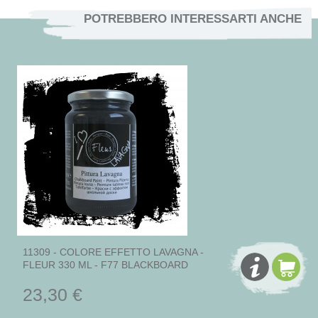
POTREBBERO INTERESSARTI ANCHE
11309 - COLORE EFFETTO LAVAGNA -
FLEUR 330 ML - F77 BLACKBOARD
23,30 €