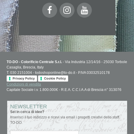
TO-DO - Colorificio Centrale S.r.l.
- Via Industria 12/14/16 - 25030 Torbole
Casaglia, Brescia, Italy
T. 030 2151004 - todoshoponline@to-do.it - P.IVA 03032510178
Privacy Policy
Cookie Policy
Condizioni di vendita
Capitale Sociale i.v. 1.800.000€ - R.E.A. C.C.I.A.A di Brescia n° 313076
NEWSLETTER
Sei in cerca di idee?
Inserisci il tuo indirizzo e ricevi via email i progetti creativi dello staff
TO-DO.