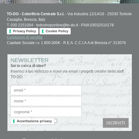
TO-DO - Colorificio Centrale S.r.l.
- Via Industria 12/14/16 - 25030 Torbole
Casaglia, Brescia, Italy
T. 030 2151004 - todoshoponline@to-do.it - P.IVA 03032510178
Privacy Policy
Cookie Policy
Condizioni di vendita
Capitale Sociale i.v. 1.800.000€ - R.E.A. C.C.I.A.A di Brescia n° 313076
NEWSLETTER
Sei in cerca di idee?
Inserisci il tuo indirizzo e ricevi via email i progetti creativi dello staff
TO-DO.
Accettazione privacy