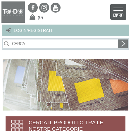
Per offrirti il miglior servizio possibile questo sito utilizza i cookies.
Continuando la navigazione nel sito autorizzi l’uso dei cookies. Per ulteriori
MENU
dettagli
clicca qui
.
X
(0)
LOGIN/REGISTRATI
CERCA IL PRODOTTO TRA LE
NOSTRE CATEGORIE