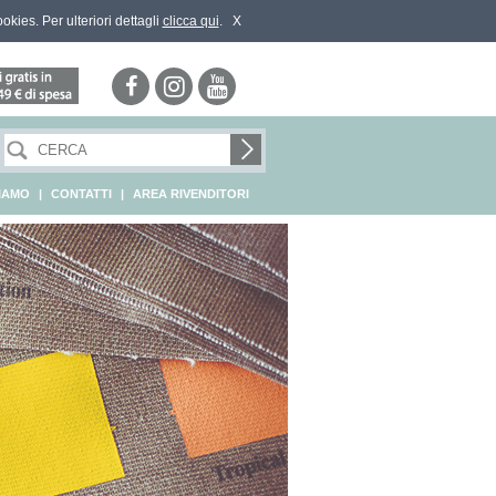
ookies. Per ulteriori dettagli
clicca qui
.
X
SIAMO
|
CONTATTI
|
AREA RIVENDITORI