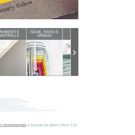
AVIMENTI E
SEDIE, TAVOLI E
ARREDI DA
COMPLEMENTI
IASTRELLE
ARMADI
ESTERNO
D'ARREDO
ti complementari
»
spatola da pittura fleur n.22