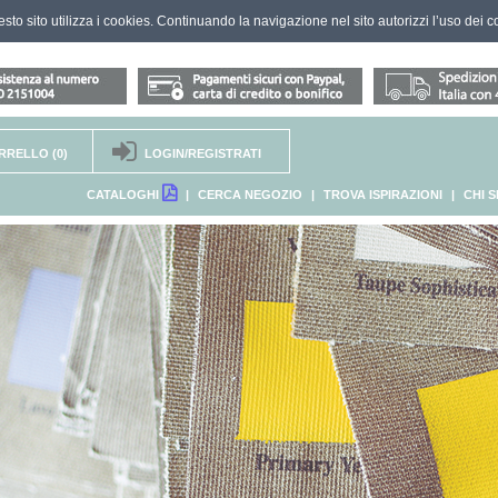
questo sito utilizza i cookies. Continuando la navigazione nel sito autorizzi l’uso dei c
RRELLO
(0)
LOGIN/REGISTRATI
CATALOGHI
|
CERCA NEGOZIO
|
TROVA ISPIRAZIONI
|
CHI 