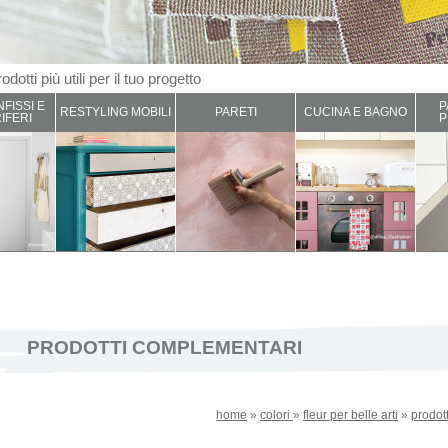
odotti più utili per il tuo progetto
NFISSI E
P
RESTYLING MOBILI
PARETI
CUCINA E BAGNO
IFERI
P
PRODOTTI COMPLEMENTARI
home
»
colori
»
fleur per belle arti
»
prodot