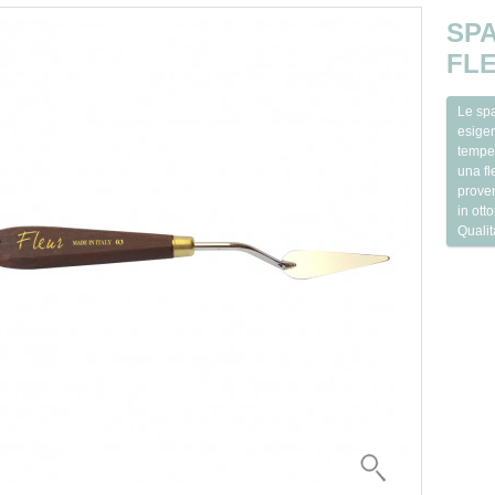
SPA
FLE
Le spa
esigen
temper
una fl
proven
in ott
Qualit