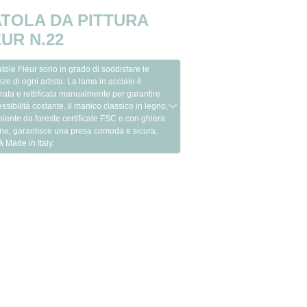
TOLA DA PITTURA
UR N.22
tole Fleur sono in grado di soddisfare le
ze di ogni artista. La lama in acciaio è
ata e rettificata manualmente per garantire
essibilità costante. Il manico classico in legno,
iente da foreste certificate FSC e con ghiera
one, garantisce una presa comoda e sicura.
à Made in Italy.