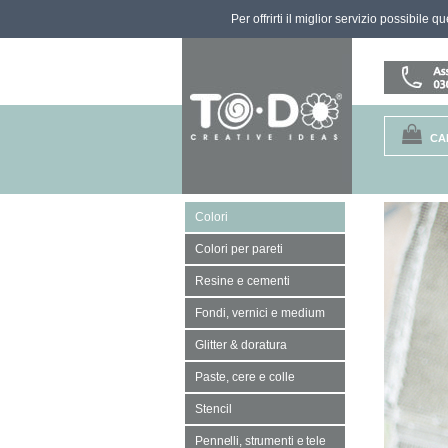
Per offrirti il miglior servizio possibile 
CA
Colori
Colori per pareti
Resine e cementi
Fondi, vernici e medium
Glitter & doratura
Paste, cere e colle
Stencil
Pennelli, strumenti e tele