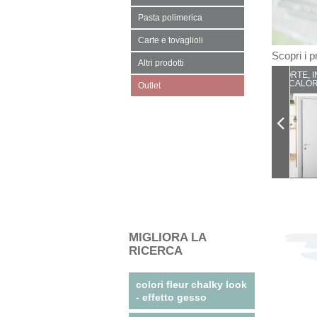
Pasta polimerica
Carte e tovaglioli
Scopri i pr
Altri prodotti
PORTE, I
CALOR
Outlet
MIGLIORA LA
RICERCA
colori fleur chalky look
- effetto gesso