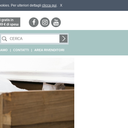
ookies. Per ulteriori dettagli
clicca qui
.
X
SIAMO
|
CONTATTI
|
AREA RIVENDITORI