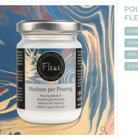
POU
FLE
COS'
CARA
APPL
COSA