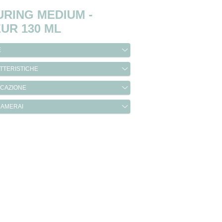
RING MEDIUM -
UR 130 ML
È
TTERISTICHE
ICAZIONE
 AMERAI