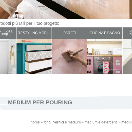
odotti più utili per il tuo progetto
NFISSI E
P
RESTYLING MOBILI
PARETI
CUCINA E BAGNO
IFERI
P
MEDIUM PER POURING
home
»
fondi, vernici e medium
»
medium e detergenti
»
mediu