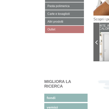
Pasta polimerica
Carte e tovaglioli
Scopri i pr
Altri prodotti
PORTE, I
CALOR
Outlet
MIGLIORA LA
RICERCA
fondi
vernici