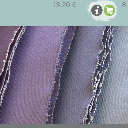
13,20 €
8