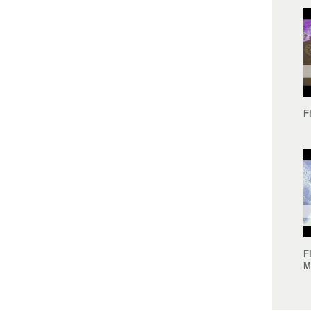
F
F
M