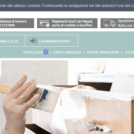
questo sito utilizza i cookies. Continuando la navigazione nel sito autorizzi l’uso dei c
RRELLO
(0)
LOGIN/REGISTRATI
CATALOGHI
|
CERCA NEGOZIO
|
TROVA ISPIRAZIONI
|
CHI 