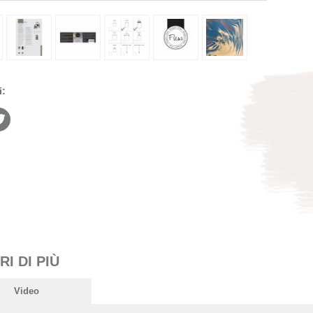
i:
I DI PIÙ
Video