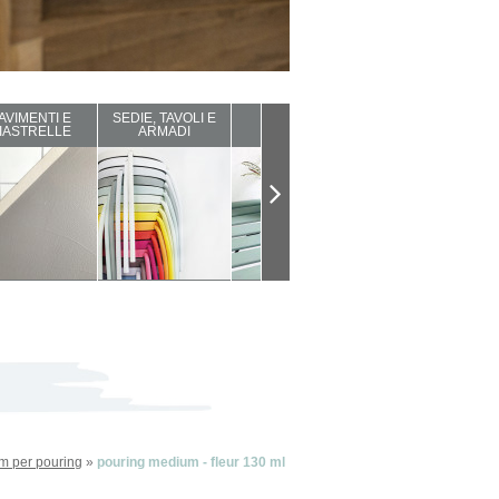
AVIMENTI E
SEDIE, TAVOLI E
ARREDI DA
COMPLEMENTI
IASTRELLE
ARMADI
ESTERNO
D'ARREDO
m per pouring
»
pouring medium - fleur 130 ml