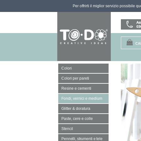
Per offrirti il miglior servizio possibile 
CA
Colori
Colori per pareti
Resine e cementi
Fondi, vernici e medium
Glitter & doratura
Paste, cere e colle
Stencil
Pennelli, strumenti e tele