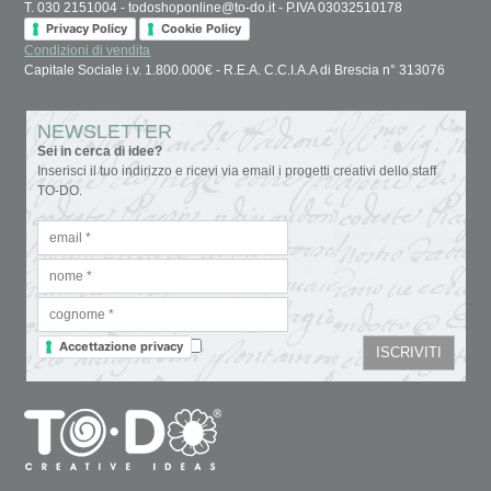
T. 030 2151004 - todoshoponline@to-do.it - P.IVA 03032510178
Privacy Policy
Cookie Policy
Condizioni di vendita
Capitale Sociale i.v. 1.800.000€ - R.E.A. C.C.I.A.A di Brescia n° 313076
NEWSLETTER
Sei in cerca di idee?
Inserisci il tuo indirizzo e ricevi via email i progetti creativi dello staff
TO-DO.
Accettazione privacy