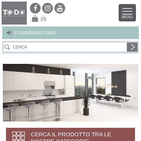
Per offrirti il miglior servizio possibile questo sito utilizza i cookies.
Continuando la navigazione nel sito autorizzi l’uso dei cookies. Per ulteriori
MENU
dettagli
clicca qui
.
X
(0)
LOGIN/REGISTRATI
CERCA IL PRODOTTO TRA LE