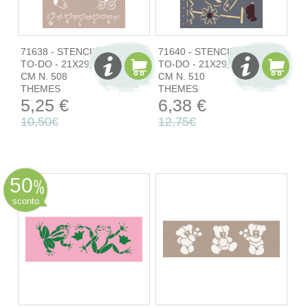
71638 - STENCIL
71640 - STENCIL
TO-DO - 21X29,7
TO-DO - 21X29,7
CM N. 508
CM N. 510
THEMES
THEMES
5,25 €
6,38 €
10,50€
12,75€
50
sconto