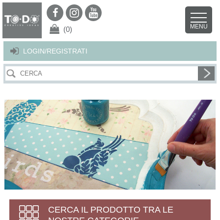
Per offrirti il miglior servizio possibile questo sito utilizza i cookies.
Continuando la navigazione nel sito autorizzi l’uso dei cookies. Per ulteriori
MENU
dettagli
clicca qui
.
X
(0)
LOGIN/REGISTRATI
CERCA IL PRODOTTO TRA LE