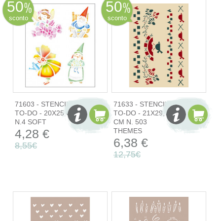
50
50
sconto
sconto
71603 - STENCIL
71633 - STENCIL
TO-DO - 20X25 CM
TO-DO - 21X29,7
N.4 SOFT
CM N. 503
4,28 €
THEMES
6,38 €
8,55€
12,75€