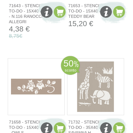
71643 - STENCIL
71653 - STENCIL
TO-DO - 15X40 CM
TO-DO - 15X40 CM
- N.116 RANOCCHI
TEDDY BEAR
ALLEGRI
15,20 €
4,38 €
8,75€
50
sconto
71658 - STENCIL
71732 - STENCIL
TO-DO - 15X40 CM
TO-DO - 35X40 CM
- OWLS
SAVANNA H