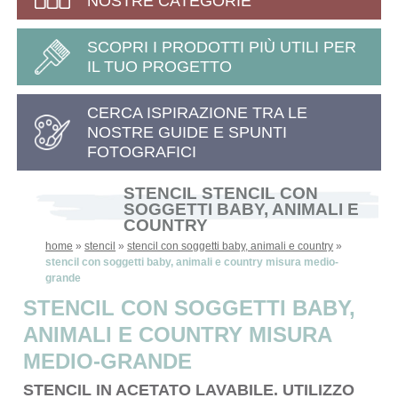
NOSTRE CATEGORIE
SCOPRI I PRODOTTI PIÙ UTILI PER
IL TUO PROGETTO
CERCA ISPIRAZIONE TRA LE
NOSTRE GUIDE E SPUNTI
FOTOGRAFICI
STENCIL STENCIL CON
SOGGETTI BABY, ANIMALI E
COUNTRY
home
»
stencil
»
stencil con soggetti baby, animali e country
»
stencil con soggetti baby, animali e country misura medio-
grande
STENCIL CON SOGGETTI BABY,
ANIMALI E COUNTRY MISURA
MEDIO-GRANDE
STENCIL IN ACETATO LAVABILE. UTILIZZO