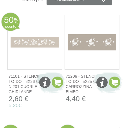
50
sconto
71101 - STENCIL
71206 - STENCIL
TO-DO - 8X36 CM
TO-DO - 5X25 CM
N.201 CUORI E
CARROZZINA
GHIRLANDE
BIMBO
2,60 €
4,40 €
5,20€